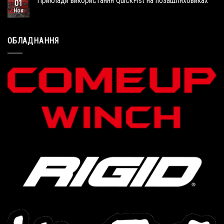
Приклади використання QuickFist на позашляховиках
01
Ноя
ОБЛАДНАННЯ