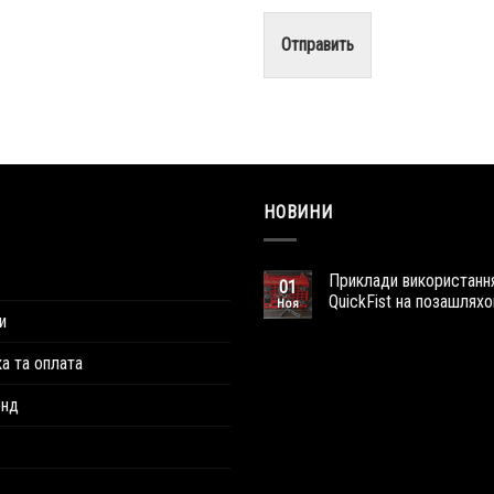
Отправить
НОВИНИ
Приклади використанн
01
QuickFist на позашляхо
Ноя
и
а та оплата
енд