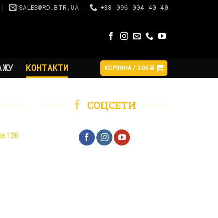
SALES@RD.BTR.UA
+38 096 004 40 40
АЖУ
КОНТАКТИ
КОРЗИНА /
0.00
₴
СОЦСЕТИ
ка 136