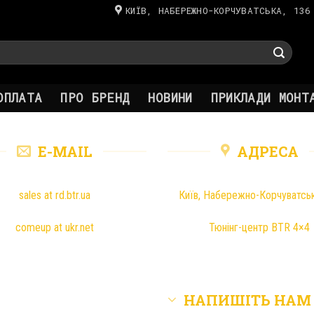
КИЇВ, НАБЕРЕЖНО-КОРЧУВАТСЬКА, 136
ОПЛАТА
ПРО БРЕНД
НОВИНИ
ПРИКЛАДИ МОНТ
E-MAIL
АДРЕСА
sales at rd.btr.ua
Київ, Набережно-Корчуватсь
comeup at ukr.net
Тюнінг-центр BTR 4×4
НАПИШІТЬ НАМ