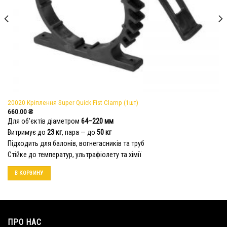
20020 Кріплення Super Quick Fist Clamp (1шт)
660.00
₴
Для об’єктів діаметром
64–220 мм
Витримує до
23 кг
, пара — до
50 кг
Підходить для балонів, вогнегасників та труб
Стійке до температур, ультрафіолету та хімії
В КОРЗИНУ
ПРО НАС